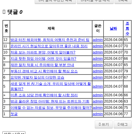
이 글의 추천인 목록
게시글 수정 내역
목록
댓글
0
조
번
글쓴
제목
날짜
회
호
이
수
12
방금 터진 해외여행, 최적의 여행지 추천과 준비 팁
admin
2026.04.08
65
11
온라인 사기 현실적으로 알아두면 좋은 내용 정리
admin
2026.04.07
70
10
처음 보는 아파트 분양, 어떻게 알아볼까?
admin
2026.04.07
70
9
지금 핫한 창업 아이템, 어떤 것이 있을까?
admin
2026.04.07
66
8
재판 절차 적용 시 주의해야 할 부분 안내
admin
2026.04.07
65
7
부동산 경매 비교 시 확인해야 할 핵심 요소
admin
2026.04.07
79
6
요약된 개발자 일상의 다양한 모습
admin
2026.04.07
67
새로 알게 된 AI 기술 소개: 우리의 일상에 어떻게 활
5
admin
2026.04.07
68
용될까?
»
이혼 소송 상담 전에 확인해야 할 사항 정리
admin
2026.04.06
66
3
방금 올라온 창업 아이템: 현재 뜨는 트렌드와 기회
admin
2026.04.06
63
2
이해할 수 없는 자료실 정보, 무엇을 주의해야 할까?
admin
2026.04.06
75
1
첫글
admin
2026.04.06
77
쓰기
태그