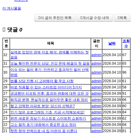
이 게시물을
이 글의 추천인 목록
게시글 수정 내역
목록
댓글
0
번
글쓴
조회
제목
날짜
호
이
수
실제로 있었던 경제 지표 해석: 경제를 이해하는 첫
32
admin
2026.04.10
67
걸음
31
오늘 확인한 전문의 상담: 건강 문제 해결의 첫 걸음
admin
2026.04.10
65
이슈 되는 필러 후기: 안전하고 효과적인 필러 선택
30
admin
2026.04.10
96
방법
29
법률 상담 진행 시 고려해야 할 주요 사항
admin
2026.04.10
61
28
바로 적용할 수 있는 스타트업 아이디어 5가지
admin
2026.04.10
58
27
궁금했던 리프팅 전후: 효과와 변화에 대한 모든 것
admin
2026.04.09
91
26
퇴직금 분쟁, 현실적으로 알아두면 좋은 내용 정리
admin
2026.04.09
66
25
짧고 강력한 아파트 분양, 당신의 선택은?
admin
2026.04.09
80
24
인기 많은 프로그래밍 기초, 지금 시작해보세요!
admin
2026.04.09
84
23
완전 새로운 장보기 리스트로 스마트한 쇼핑하기
admin
2026.04.09
62
22
고소 절차 초기 대응에서 중요한 요소 정리
admin
2026.04.09
68
21
핫한 청약 전략으로 내 집 마련의 꿈 이룬다
admin
2026.04.09
81