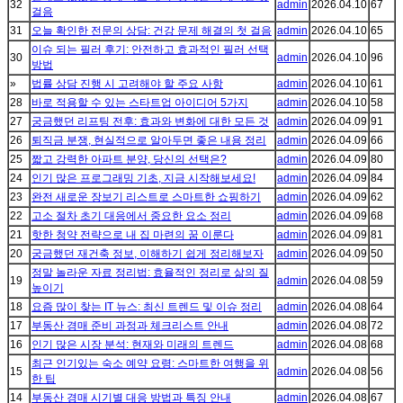
32
admin
2026.04.10
67
걸음
31
오늘 확인한 전문의 상담: 건강 문제 해결의 첫 걸음
admin
2026.04.10
65
이슈 되는 필러 후기: 안전하고 효과적인 필러 선택
30
admin
2026.04.10
96
방법
»
법률 상담 진행 시 고려해야 할 주요 사항
admin
2026.04.10
61
28
바로 적용할 수 있는 스타트업 아이디어 5가지
admin
2026.04.10
58
27
궁금했던 리프팅 전후: 효과와 변화에 대한 모든 것
admin
2026.04.09
91
26
퇴직금 분쟁, 현실적으로 알아두면 좋은 내용 정리
admin
2026.04.09
66
25
짧고 강력한 아파트 분양, 당신의 선택은?
admin
2026.04.09
80
24
인기 많은 프로그래밍 기초, 지금 시작해보세요!
admin
2026.04.09
84
23
완전 새로운 장보기 리스트로 스마트한 쇼핑하기
admin
2026.04.09
62
22
고소 절차 초기 대응에서 중요한 요소 정리
admin
2026.04.09
68
21
핫한 청약 전략으로 내 집 마련의 꿈 이룬다
admin
2026.04.09
81
20
궁금했던 재건축 정보, 이해하기 쉽게 정리해보자
admin
2026.04.09
50
정말 놀라운 자료 정리법: 효율적인 정리로 삶의 질
19
admin
2026.04.08
59
높이기
18
요즘 많이 찾는 IT 뉴스: 최신 트렌드 및 이슈 정리
admin
2026.04.08
64
17
부동산 경매 준비 과정과 체크리스트 안내
admin
2026.04.08
72
16
인기 많은 시장 분석: 현재와 미래의 트렌드
admin
2026.04.08
68
최근 인기있는 숙소 예약 요령: 스마트한 여행을 위
15
admin
2026.04.08
56
한 팁
14
부동산 경매 시기별 대응 방법과 특징 안내
admin
2026.04.08
67