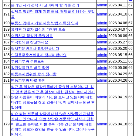
192
온라인 사기 선택 시 고려해야 할 기준 정리
admin
2026.04.11
67
실제로 있었던 경제 지표 해석: 경제를 이해하는 첫걸
191
admin
2026.04.10
67
음
190
부동산 경매 시기별 대응 방법과 특징 안내
admin
2026.04.08
67
189
요약된 개발자 일상의 다양한 모습
admin
2026.04.07
67
188
수원치과 핵심만 추렸어요
admin
2026.06.09
66
187
역곡한의원 참고하세요
admin
2026.05.27
66
186
형사전문변호사 요약했습니다
admin
2026.05.20
66
185
인천음주운전변호사 정리해봤어요
admin
2026.05.15
66
184
부평피부과 추천드림
admin
2026.05.11
66
183
창원임플란트 바로 확인
admin
2026.05.06
66
182
아동복지법위반 짧게 정리함
admin
2026.04.29
66
181
명동피부과 바로 확인
admin
2026.04.26
66
퇴근 후 일상은 직장인들에게 중요한 부분입니다. 최
근 검색 많은 퇴근 후 일상에 대한 관심이 높아지면서
180
많은 사람들이 어떻게 시간을 보내고 있는지에 대한
admin
2026.04.19
66
다양한 정보들을 찾고 있습니다. 이 글에서는 퇴근 후
일상에
이슈 되는 전문의 상담에 대해 많은 사람들이 관심을
가지고 있습니다. 의료 상담은 전문적인 지식과 경험
179
이 필요한 분야로, 이를 통해 각종 건강 문제에 대한
admin
2026.04.18
66
정확한 정보와 조언을 받을 수 있습니다. 그러나 누구
에게 상