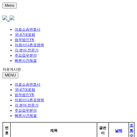
Menu
의료소송변호사
국내7대로펌
법무법인YK
차원이다른경쟁력
각 분야 전문가
주요업무분야
빠른사건해결
자유게시판
MENU
의료소송변호사
국내7대로펌
법무법인YK
차원이다른경쟁력
각 분야 전문가
주요업무분야
빠른사건해결
조
번
글쓴
제목
날짜
회
호
이
수