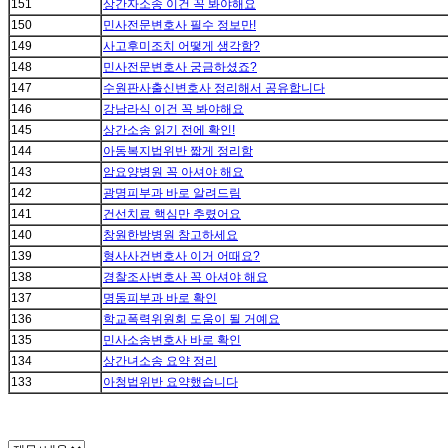
151
상간자소송 이건 꼭 봐야해요
150
민사전문변호사 필수 정보만!
149
사고후미조치 어떻게 생각함?
148
민사전문변호사 궁금하셨죠?
147
수원판사출신변호사 정리해서 공유합니다
146
강남라식 이건 꼭 봐야해요
145
상간소송 읽기 전에 확인!
144
아동복지법위반 짧게 정리함
143
암요양병원 꼭 아셔야 해요
142
광명피부과 바로 알려드림
141
건선치료 핵심만 추렸어요
140
창원한방병원 참고하세요
139
형사사건변호사 이거 어때요?
138
경찰조사변호사 꼭 아셔야 해요
137
명동피부과 바로 확인
136
학교폭력위원회 도움이 될 거예요
135
민사소송변호사 바로 확인
134
상간녀소송 요약 정리
133
아청법위반 요약했습니다