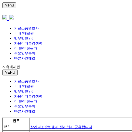
Menu
의료소송변호사
국내7대로펌
법무법인YK
차원이다른경쟁력
각 분야 전문가
주요업무분야
빠른사건해결
자유게시판
MENU
의료소송변호사
국내7대로펌
법무법인YK
차원이다른경쟁력
각 분야 전문가
주요업무분야
빠른사건해결
번호
152
상간녀소송변호사 정리해서 공유합니다