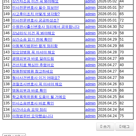
151
상간자소송 이건 꼭 봐야해요
admin
2026.05.02
44
150
민사전문변호사 필수 정보만!
admin
2026.05.01
57
149
사고후미조치 어떻게 생각함?
admin
2026.05.01
65
148
민사전문변호사 궁금하셨죠?
admin
2026.05.01
72
147
수원판사출신변호사 정리해서 공유합니다
admin
2026.04.30
52
146
강남라식 이건 꼭 봐야해요
admin
2026.04.29
58
145
상간소송 읽기 전에 확인!
admin
2026.04.29
51
144
아동복지법위반 짧게 정리함
admin
2026.04.29
66
143
암요양병원 꼭 아셔야 해요
admin
2026.04.28
70
142
광명피부과 바로 알려드림
admin
2026.04.27
49
141
건선치료 핵심만 추렸어요
admin
2026.04.27
40
140
창원한방병원 참고하세요
admin
2026.04.27
64
139
형사사건변호사 이거 어때요?
admin
2026.04.27
59
138
경찰조사변호사 꼭 아셔야 해요
admin
2026.04.26
63
137
명동피부과 바로 확인
admin
2026.04.26
66
136
학교폭력위원회 도움이 될 거예요
admin
2026.04.25
64
135
민사소송변호사 바로 확인
admin
2026.04.25
82
134
상간녀소송 요약 정리
admin
2026.04.24
64
133
아청법위반 요약했습니다
admin
2026.04.24
75
쓰기
태그