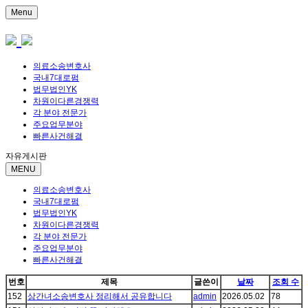
Menu
의료소송변호사
국내7대로펌
법무법인YK
차원이다른경쟁력
각 분야 전문가
주요업무분야
빠른사건해결
자유게시판
MENU
의료소송변호사
국내7대로펌
법무법인YK
차원이다른경쟁력
각 분야 전문가
주요업무분야
빠른사건해결
번호
제목
글쓴이
날짜
조회 수
152
상간녀소송변호사 정리해서 공유합니다
admin
2026.05.02
78