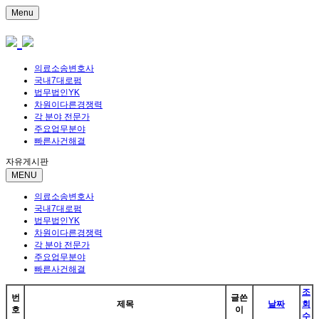
Menu
의료소송변호사
국내7대로펌
법무법인YK
차원이다른경쟁력
각 분야 전문가
주요업무분야
빠른사건해결
자유게시판
MENU
의료소송변호사
국내7대로펌
법무법인YK
차원이다른경쟁력
각 분야 전문가
주요업무분야
빠른사건해결
조
번
글쓴
제목
날짜
회
호
이
수