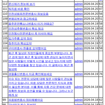
112
문신제거 한눈에 보기
admin
2026.04.20
63
111
틱치료 바로 확인
admin
2026.04.20
47
110
인천성범죄전문변호사 정보모음
admin
2026.04.20
56
109
부평피부과 참고하세요
admin
2026.04.20
51
108
음주운전뺑소니변호사 이거 어때요?
admin
2026.04.19
58
107
인천성추행변호사 핵심 체크
admin
2026.04.19
59
106
인천형사전문변호사 꼭 아셔야 해요
admin
2026.04.19
56
105
입가주름 요약 정리
admin
2026.04.19
50
104
청주치과 핵심요약
admin
2026.04.19
57
103
구미변호사 한줄로 요약했어요
admin
2026.04.19
58
퇴근 후 일상은 직장인들에게 중요한 부분입니다. 최
근 검색 많은 퇴근 후 일상에 대한 관심이 높아지면서
102
많은 사람들이 어떻게 시간을 보내고 있는지에 대한
admin
2026.04.19
66
다양한 정보들을 찾고 있습니다. 이 글에서는 퇴근 후
일상에
101
경찰출신변호사 지금 확인해보세요
admin
2026.04.19
76
이슈 되는 전문의 상담에 대해 많은 사람들이 관심을
가지고 있습니다. 의료 상담은 전문적인 지식과 경험
100
이 필요한 분야로, 이를 통해 각종 건강 문제에 대한
admin
2026.04.18
66
정확한 정보와 조언을 받을 수 있습니다. 그러나 누구
에게 상
99
의료법변호사 정리해봤어요
admin
2026.04.18
62
98
강남안과 필수 정보만!
admin
2026.04.18
61