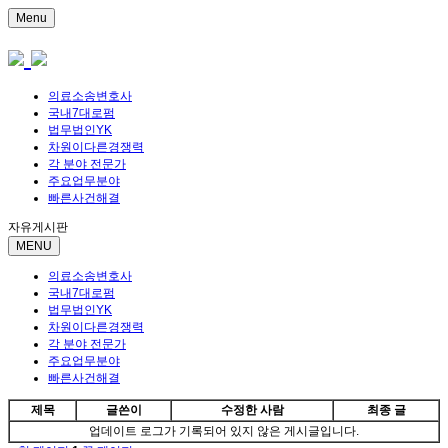
Menu
의료소송변호사
국내7대로펌
법무법인YK
차원이다른경쟁력
각 분야 전문가
주요업무분야
빠른사건해결
자유게시판
MENU
의료소송변호사
국내7대로펌
법무법인YK
차원이다른경쟁력
각 분야 전문가
주요업무분야
빠른사건해결
제목
글쓴이
수정한 사람
최종 글
업데이트 로그가 기록되어 있지 않은 게시글입니다.