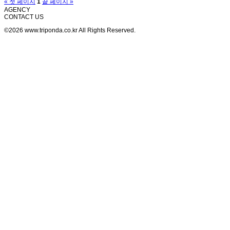
« 첫 페이지
1
끝 페이지 »
AGENCY
CONTACT US
©2026 www.triponda.co.kr All Rights Reserved.