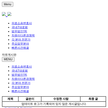
Menu
의료소송변호사
국내7대로펌
법무법인YK
차원이다른경쟁력
각 분야 전문가
주요업무분야
빠른사건해결
자유게시판
MENU
의료소송변호사
국내7대로펌
법무법인YK
차원이다른경쟁력
각 분야 전문가
주요업무분야
빠른사건해결
제목
글쓴이
수정한 사람
최종 글
업데이트 로그가 기록되어 있지 않은 게시글입니다.