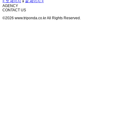
« 첫 페이지
1
끝 페이지 »
AGENCY
CONTACT US
©2026 www.triponda.co.kr All Rights Reserved.