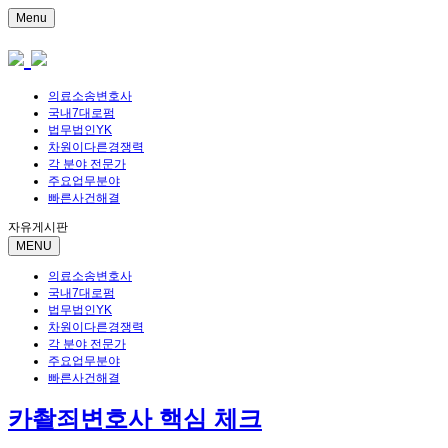
Menu
의료소송변호사
국내7대로펌
법무법인YK
차원이다른경쟁력
각 분야 전문가
주요업무분야
빠른사건해결
자유게시판
MENU
의료소송변호사
국내7대로펌
법무법인YK
차원이다른경쟁력
각 분야 전문가
주요업무분야
빠른사건해결
카촬죄변호사 핵심 체크