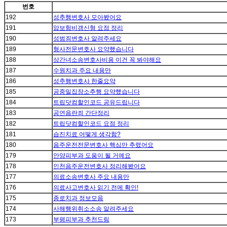
번호
192
성추행변호사 모아봤어요
191
암보험비갱신형 요점 정리
190
성범죄변호사 알려주세요
189
형사전문변호사 요약했습니다
188
상간녀소송변호사비용 이건 꼭 봐야해요
187
수원치과 주요 내용만
186
성추행변호사 한줄요약
185
공중밀집장소추행 요약했습니다
184
트립닷컴할인코드 공유드립니다
183
공연음란죄 간단정리
182
트립닷컴할인코드 요점 정리
181
습진치료 어떻게 생각함?
180
음주운전전문변호사 핵심만 추렸어요
179
안양피부과 도움이 될 거예요
178
인천음주운전변호사 정리해봤어요
177
의료소송변호사 주요 내용만
176
의료사고변호사 읽기 전에 확인!
175
종로치과 정보모음
174
사해행위취소소송 알려주세요
173
부평피부과 추천드림