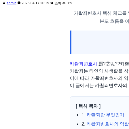
admin
2026.04.17 20:19
조회 수 : 69
카촬죄변호사 핵심 체크를 
분도 흐름을 이
카촬죄변호사
愿?⑦빐??카
카촬죄는 타인의 사생활을 침
이에 따라 카촬죄변호사의 역
이 글에서는 카촬죄변호사의 
[ 핵심 목차 ]
1.
카촬죄란 무엇인가
2.
카촬죄변호사의 역할