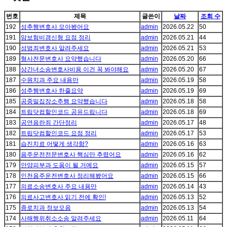
번호
제목
글쓴이
날짜
조회 수
192
성추행변호사 모아봤어요
admin
2026.05.22
50
191
암보험비갱신형 요점 정리
admin
2026.05.21
44
190
성범죄변호사 알려주세요
admin
2026.05.21
53
189
형사전문변호사 요약했습니다
admin
2026.05.20
66
188
상간녀소송변호사비용 이건 꼭 봐야해요
admin
2026.05.20
67
187
수원치과 주요 내용만
admin
2026.05.19
58
186
성추행변호사 한줄요약
admin
2026.05.19
69
185
공중밀집장소추행 요약했습니다
admin
2026.05.18
58
184
트립닷컴할인코드 공유드립니다
admin
2026.05.18
69
183
공연음란죄 간단정리
admin
2026.05.17
48
182
트립닷컴할인코드 요점 정리
admin
2026.05.17
53
181
습진치료 어떻게 생각함?
admin
2026.05.16
63
180
음주운전전문변호사 핵심만 추렸어요
admin
2026.05.16
62
179
안양피부과 도움이 될 거예요
admin
2026.05.15
57
178
인천음주운전변호사 정리해봤어요
admin
2026.05.15
66
177
의료소송변호사 주요 내용만
admin
2026.05.14
43
176
의료사고변호사 읽기 전에 확인!
admin
2026.05.13
52
175
종로치과 정보모음
admin
2026.05.13
54
174
사해행위취소소송 알려주세요
admin
2026.05.11
64