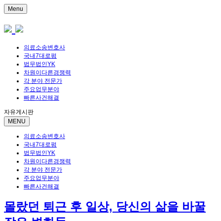
Menu
의료소송변호사
국내7대로펌
법무법인YK
차원이다른경쟁력
각 분야 전문가
주요업무분야
빠른사건해결
자유게시판
MENU
의료소송변호사
국내7대로펌
법무법인YK
차원이다른경쟁력
각 분야 전문가
주요업무분야
빠른사건해결
몰랐던 퇴근 후 일상, 당신의 삶을 바꿀