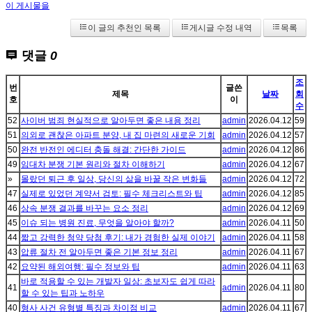
이 게시물을
이 글의 추천인 목록
게시글 수정 내역
목록
댓글
0
조
번
글쓴
제목
날짜
회
호
이
수
52
사이버 범죄 현실적으로 알아두면 좋은 내용 정리
admin
2026.04.12
59
51
의외로 괜찮은 아파트 분양, 내 집 마련의 새로운 기회
admin
2026.04.12
57
50
완전 반전인 에디터 충돌 해결: 간단한 가이드
admin
2026.04.12
86
49
임대차 분쟁 기본 원리와 절차 이해하기
admin
2026.04.12
67
»
몰랐던 퇴근 후 일상, 당신의 삶을 바꿀 작은 변화들
admin
2026.04.12
72
47
실제로 있었던 계약서 검토: 필수 체크리스트와 팁
admin
2026.04.12
85
46
상속 분쟁 결과를 바꾸는 요소 정리
admin
2026.04.12
69
45
이슈 되는 병원 진료, 무엇을 알아야 할까?
admin
2026.04.11
50
44
짧고 강력한 청약 당첨 후기: 내가 경험한 실제 이야기
admin
2026.04.11
58
43
압류 절차 전 알아두면 좋은 기본 정보 정리
admin
2026.04.11
67
42
요약된 해외여행: 필수 정보와 팁
admin
2026.04.11
63
바로 적용할 수 있는 개발자 일상: 초보자도 쉽게 따라
41
admin
2026.04.11
80
할 수 있는 팁과 노하우
40
형사 사건 유형별 특징과 차이점 비교
admin
2026.04.11
67