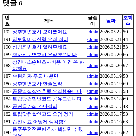
댓글
0
번
글쓴
조회
제목
날짜
호
이
수
192
성추행변호사 모아봤어요
admin
2026.05.22
50
191
암보험비갱신형 요점 정리
admin
2026.05.21
44
190
성범죄변호사 알려주세요
admin
2026.05.21
53
189
형사전문변호사 요약했습니다
admin
2026.05.20
66
상간녀소송변호사비용 이건 꼭 봐
188
admin
2026.05.20
67
야해요
187
수원치과 주요 내용만
admin
2026.05.19
58
186
성추행변호사 한줄요약
admin
2026.05.19
69
185
공중밀집장소추행 요약했습니다
admin
2026.05.18
58
184
트립닷컴할인코드 공유드립니다
admin
2026.05.18
69
183
공연음란죄 간단정리
admin
2026.05.17
48
182
트립닷컴할인코드 요점 정리
admin
2026.05.17
53
181
습진치료 어떻게 생각함?
admin
2026.05.16
63
음주운전전문변호사 핵심만 추렸
180
admin
2026.05.16
62
어요